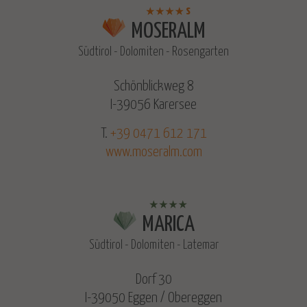
s
MOSERALM
Südtirol - Dolomiten - Rosengarten
Schönblickweg 8
I-39056 Karersee
T.
+39 0471 612 171
www.moseralm.com
MARICA
Südtirol - Dolomiten - Latemar
Dorf 30
I-39050 Eggen / Obereggen