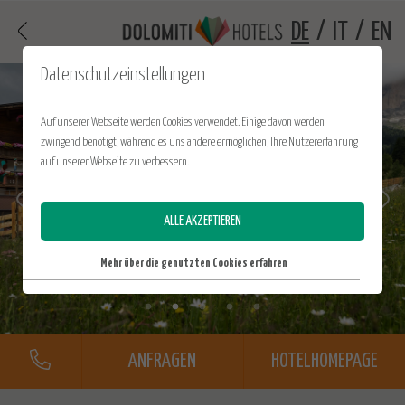
DE
/
IT
/
EN
Datenschutzeinstellungen
Auf unserer Webseite werden Cookies verwendet. Einige davon werden
zwingend benötigt, während es uns andere ermöglichen, Ihre Nutzererfahrung
auf unserer Webseite zu verbessern.
ALLE AKZEPTIEREN
Mehr über die genutzten Cookies erfahren
ANFRAGEN
HOTELHOMEPAGE