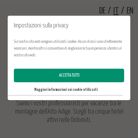
DE
/
IT
/
EN
Impostazioni sulla privacy
Sul nostro sito web vengono utilizzati i cookie. Alcuni di essi sono strettamente
necessari, mentre altri ci consentono di migliorare la tua esperienza utente sul
nostro sito web.
SCOPRIRE LA NATURA - VIVERE LE DOLOMITI -
GODERSI LE VACANZE
ACCETTA TUTTI
Maggiori informazioni sui cookie utilizzati
Siamo i vostri professionisti per vacanze tra le
montagne dell'Alto Adige. Scegli tra cinque hotel
attivi nelle Dolomiti.