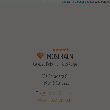
Leaflet
| ©
OpenStreetMap
contributors
s
MOSERALM
Carezza Dolomiti - Alto Adige
Via Bellavista 8
I-39056 Carezza
T.
+39 0471 612 171
www.moseralm.com